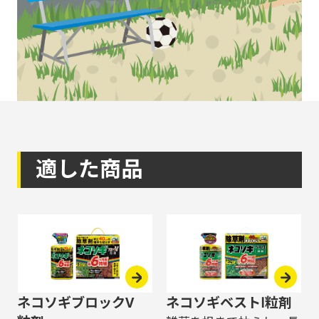
適した商品
ネコソギブロックV
ネコソギベストⅠ粒剤