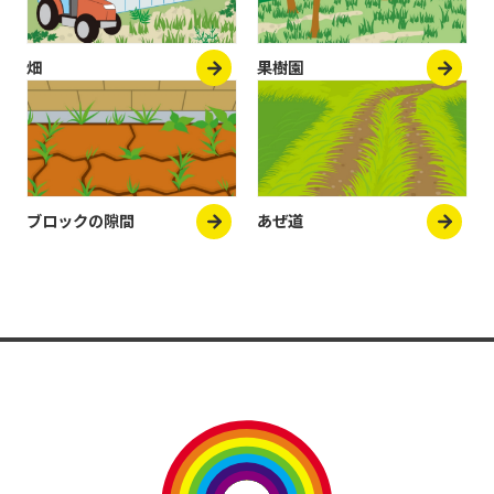
畑
果樹園
ブロックの隙間
あぜ道