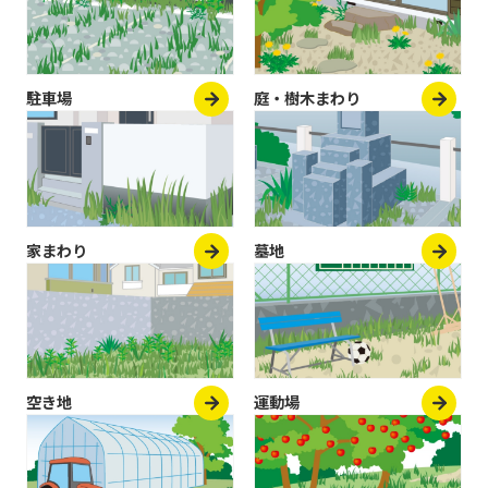
駐車場
庭・樹木まわり
家まわり
墓地
空き地
運動場