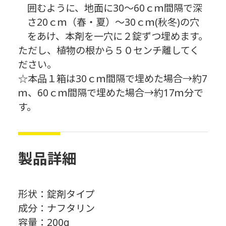
囲むように、地面に30～60ｃｍ間隔で深
さ20ｃｍ（春・夏）～30ｃｍ(秋冬)の穴
をあけ、本剤を一穴に２錠ずつ埋めます。
ただし、植物の根から５０センチ離してく
ださい。
☆本品１箱は30ｃｍ間隔で埋めた場合→約7
ｍ、60ｃｍ間隔で埋めた場合→約17ｍ分で
す。
製品詳細
形状：錠剤タイプ
成分：ナフタリン
容量：200g