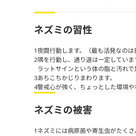
ネズミの習性
1
夜間行動します。（最も活発なのは
2
隅を行動し、通り道は一定していま
ラットサインという体の脂と汚れで
3
あちこちかじりまわります。
4
警戒心が強く、ちょっとした環境や
ネズミの被害
1
ネズミには病原菌や寄生虫がたくさ