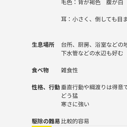
毛色：
背が褐色 腹が白
耳：
小さく、倒しても目
生息場所
台所、厨房、浴室などの
下水管などの水辺も好む
食べ物
雑食性
性格、行動
垂直行動や綱渡りは得意
どう猛
寒さに強い
駆除の難易
比較的容易