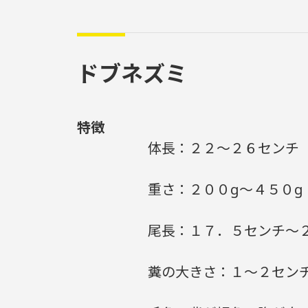
ドブネズミ
特徴
体長：
２２～２６センチ
重さ：
２００g～４５０g
尾長：
１７．５センチ～
糞の大きさ：
１～２セン