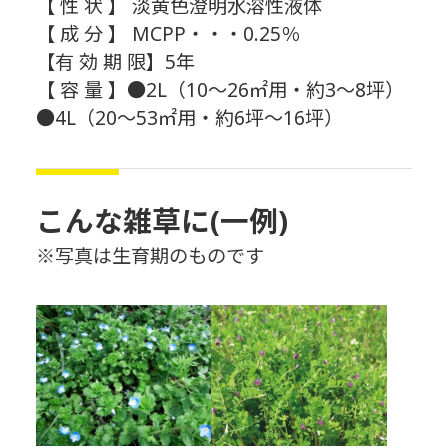
【 性 状 】 淡黄色澄明水溶性液体
【 成 分 】 MCPP・・・0.25％
【有 効 期 限】5年
【 容 量 】●2L（10～26㎡用・約3～8坪）
●4L（20～53㎡用・約6坪～16坪）
こんな雑草に(一例)
※写真は生育期のものです